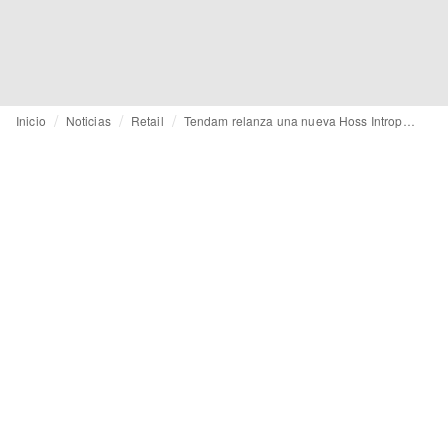
Inicio
Noticias
Retail
Tendam relanza una nueva Hoss Intropia más “phygital” y sostenible