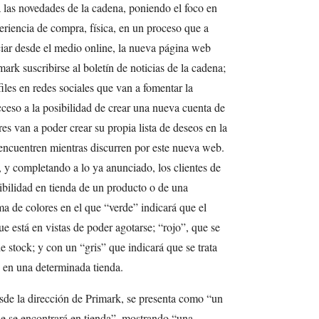
a las novedades de la cadena, poniendo el foco en
periencia de compra, física, en un proceso que a
ciar desde el medio online, la nueva página web
mark suscribirse al boletín de noticias de la cadena;
iles en redes sociales que van a fomentar la
cceso a la posibilidad de crear una nueva cuenta de
es van a poder crear su propia lista de deseos en la
 encuentren mientras discurren por este nueva web.
 y completando a lo ya anunciado, los clientes de
ibilidad en tienda de un producto o de una
ma de colores en el que “verde” indicará que el
ue está en vistas de poder agotarse; “rojo”, que se
de stock; y con un “gris” que indicará que se trata
e en una determinada tienda.
de la dirección de Primark, se presenta como “un
que se encontrará en tienda”, mostrando “una