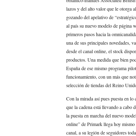
británico-irlandés Associated Britis
lazos y del alto valor que le otorga 
gozando del apelativo de “estratégico
al país su nuevo modelo de página w
primeros pasos hacia la omnicanalid
una de sus principales novedades, va 
desde el canal online, el stock dispo
productos. Una medida que bien podr
España de ese mismo programa piloto
funcionamiento, con un más que nota
selección de tiendas del Reino Unid
Con la mirada así pues puesta en lo q
que la cadena está llevando a cabo de
la puesta en marcha del nuevo model
online” de Primark llega hoy mismo a
canal, a su legión de seguidores tod