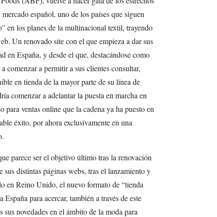
h Foods (ABF), vuelve a hacer gala de los estrechos
al mercado español, uno de los países que siguen
” en los planes de la multinacional textil, trayendo
eb. Un renovado site con el que empieza a dar sus
ad en España, y desde el que, destacándose como
a comenzar a permitir a sus clientes consultar,
nible en tienda de la mayor parte de su línea de
ía comenzar a adelantar la puesta en marcha en
 para ventas online que la cadena ya ha puesto en
ble éxito, por ahora exclusivamente en una
o.
ue parece ser el objetivo último tras la renovación
 sus distintas páginas webs, tras el lanzamiento y
o en Reino Unido, el nuevo formato de “tienda
 España para acercar, también a través de este
as sus novedades en el ámbito de la moda para