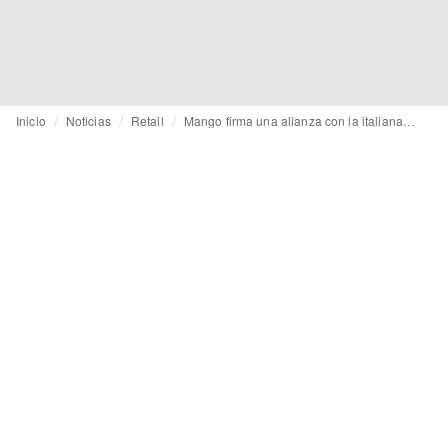
Inicio
Noticias
Retail
Mango firma una alianza con la italiana Coin, que aprueba una ampliación de capital de hasta 30 millones de euros