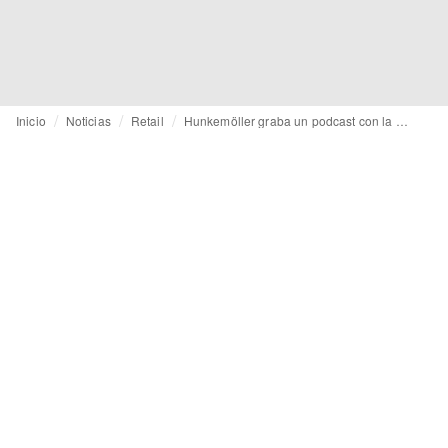
Inicio
Noticias
Retail
Hunkemöller graba un podcast con la modelo Danielle Van Grondelle para celebrar el día de la mujer