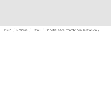
Inicio
Noticias
Retail
Cortefiel hace “match” con Telefónica y logra reducir un -15 por ciento su consumo energético