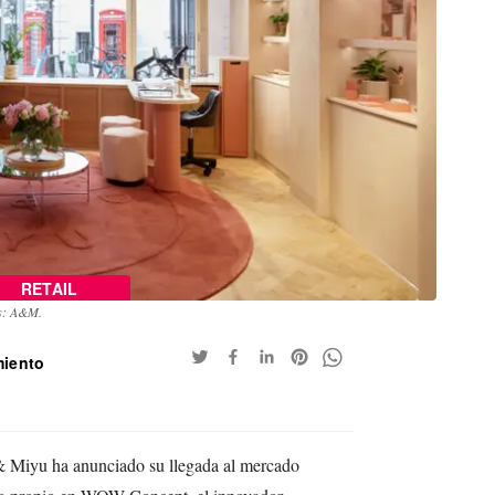
RETAIL
s: A&M.
miento
d & Miyu ha anunciado su llegada al mercado