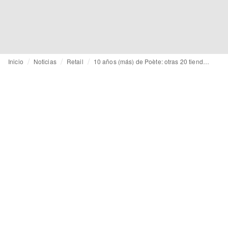
Inicio
Noticias
Retail
10 años (más) de Poète: otras 20 tiendas, más corners y un programa de alquiler de ropa