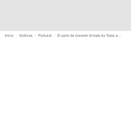
Inicio
Noticias
Podcast
El salto de Ganesh Srivats de Tesla a Moda Operandi: “la moda no evolucionaba al ritmo que yo quería”