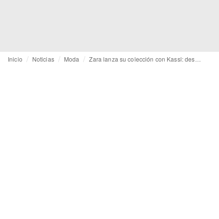
Inicio
Noticias
Moda
Zara lanza su colección con Kassl: desde abrigos de 300 euros a lámparas y butacas