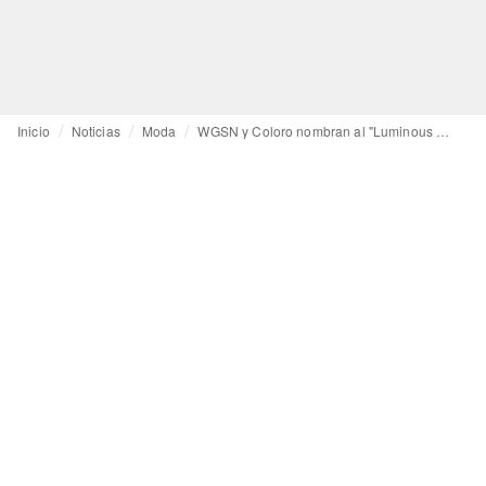
Inicio
Noticias
Moda
WGSN y Coloro nombran al "Luminous Blue" Color del Año 2027