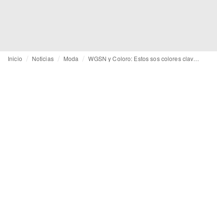
Inicio
Noticias
Moda
WGSN y Coloro: Estos sos colores clave para Otoño/Invierno 2027/2028