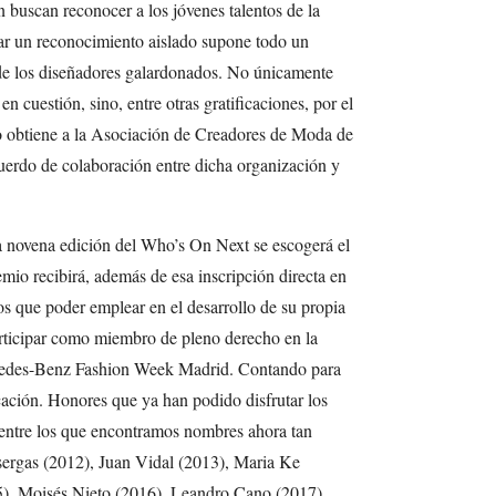
 buscan reconocer a los jóvenes talentos de la
tar un reconocimiento aislado supone todo un
 de los diseñadores galardonados. No únicamente
en cuestión, sino, entre otras gratificaciones, por el
o obtiene a la Asociación de Creadores de Moda de
erdo de colaboración entre dicha organización y
sta novena edición del Who’s On Next se escogerá el
o recibirá, además de esa inscripción directa en
 que poder emplear en el desarrollo de su propia
articipar como miembro de pleno derecho en la
rcedes-Benz Fashion Week Madrid. Contando para
icación. Honores que ya han podido disfrutar los
 entre los que encontramos nombres ahora tan
rgas (2012), Juan Vidal (2013), Maria Ke
, Moisés Nieto (2016), Leandro Cano (2017),