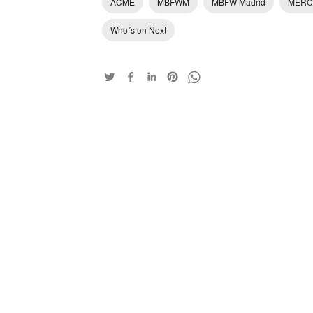
ACME
MBFWM
MBFW Madrid
MERC
Who´s on Next