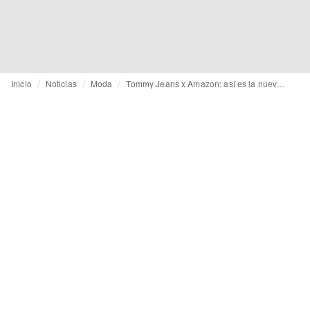
Inicio
Noticias
Moda
Tommy Jeans x Amazon: así es la nueva colección exclusiva del gigante del e-commerce