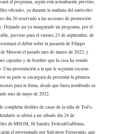
sará al programa, según está actualmente previsto,
iles oficiales, ya durante la mañana del miércoles
es día 20 reservado a las acciones de promoción
e. Dejando así ya inaugurado un programa, por el
file, previsto para el viernes 23 de septiembre, de
resentará el debut sobre la pasarela de Filippo
o de Missoni el pasado mes de marzo de 2022, y
ones cápsulas y de hombre que la casa ha venido
 Una presentación a la que le seguirán escasas
por su parte se encargará de presentar la primera
ncenzo para la firma, desde que fuera nombrado su
pasado mes de mayo de 2022.
 completar desfiles de casas de la talla de Tod’s,
lendario se abrirá a un sábado día 24 de
esfiles de MSGM, Jil Sander, Dolce&Gabbana,
acarán el programado por Salvatore Ferragamo, que