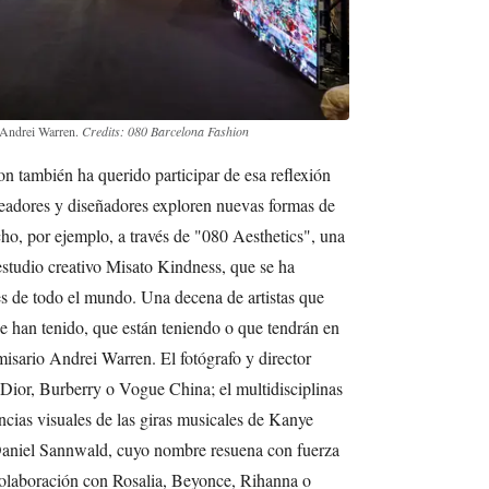
 Andrei Warren.
Credits: 080 Barcelona Fashion
on también ha querido participar de esa reflexión
readores y diseñadores exploren nuevas formas de
o, por ejemplo, a través de "080 Aesthetics", una
estudio creativo Misato Kindness, que se ha
les de todo el mundo. Una decena de artistas que
e han tenido, que están teniendo o que tendrán en
isario Andrei Warren. El fotógrafo y director
ior, Burberry o Vogue China; el multidisciplinas
ncias visuales de las giras musicales de Kanye
 Daniel Sannwald, cuyo nombre resuena con fuerza
 colaboración con Rosalia, Beyonce, Rihanna o