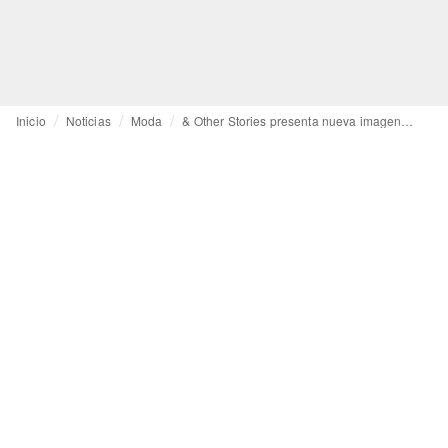
Inicio
Noticias
Moda
& Other Stories presenta nueva imagen de marca bajo la dirección de Jonathan Saunders