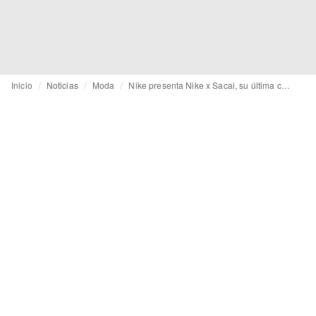
Inicio
Noticias
Moda
Nike presenta Nike x Sacai, su última colaboración con la japonesa Chitose Abe