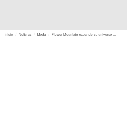
Inicio
Noticias
Moda
Flower Mountain expande su universo hacia la moda durante la Fashion Week de Milán