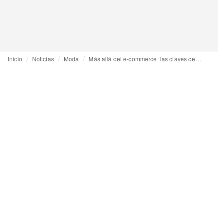
Inicio
Noticias
Moda
Más allá del e-commerce: las claves del streetstyle en El Patio de Zalando