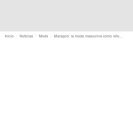
Inicio
Noticias
Moda
Maragno: la moda masculina como refugio emocional en la Milano Fashion Week