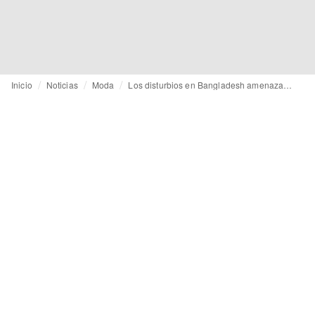
Inicio
Noticias
Moda
Los disturbios en Bangladesh amenazan la cadena mundial de suministro de prendas de vestir