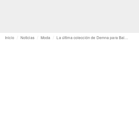
Inicio
Noticias
Moda
La última colección de Demna para Balenciaga abraza la Alta Costura desde la artesanía, no desde la polémica