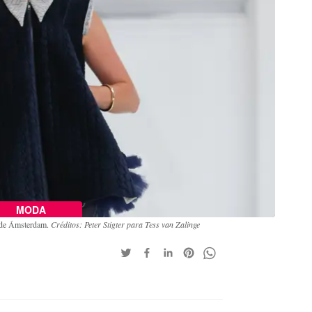
MODA
a de Ámsterdam.
Créditos: Peter Stigter para Tess van Zalinge