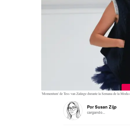
'Momentum' de Tess van Zalinge durante la Semana de la Mod
Por Susan Zijp
cargando...