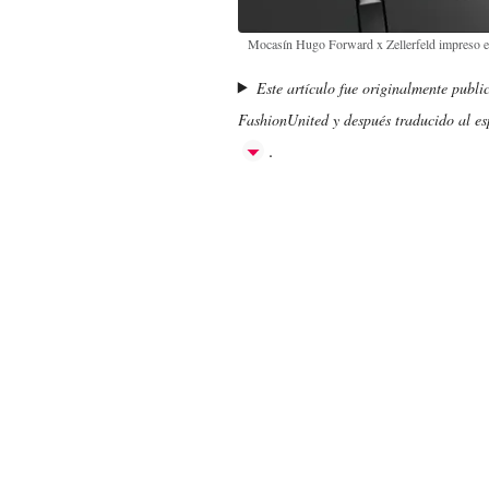
Mocasín Hugo Forward x Zellerfeld impreso
Este artículo fue originalmente publi
FashionUnited y después traducido al esp
.