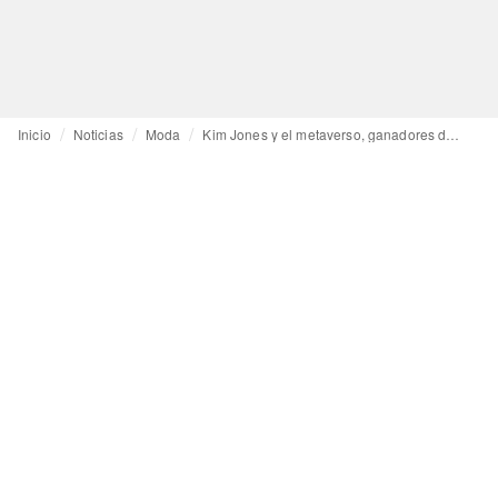
Inicio
Noticias
Moda
Kim Jones y el metaverso, ganadores de unos Fashion Awards dedicados a la memoria de Virgil Abloh