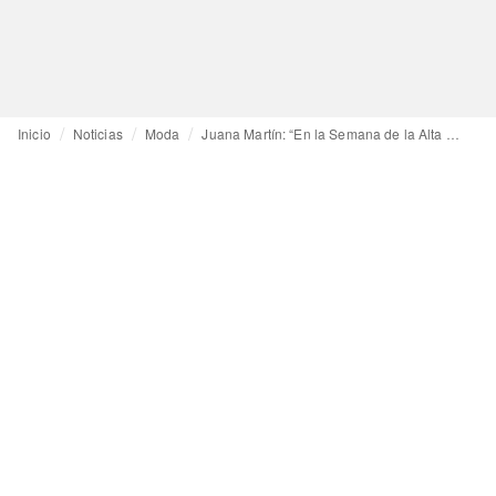
Inicio
Noticias
Moda
Juana Martín: “En la Semana de la Alta Costura de París veréis Andalucía en todo su esplendor”