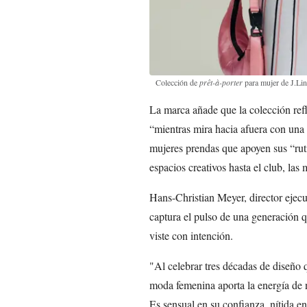
Colección de
prêt-à-porter
para mujer de J.Li
La marca añade que la colección refl
“mientras mira hacia afuera con una 
mujeres prendas que apoyen sus “ruti
espacios creativos hasta el club, las
Hans-Christian Meyer, director ejec
captura el pulso de una generación q
viste con intención.
"Al celebrar tres décadas de diseño q
moda femenina aporta la energía de n
Es sensual en su confianza, nítida en