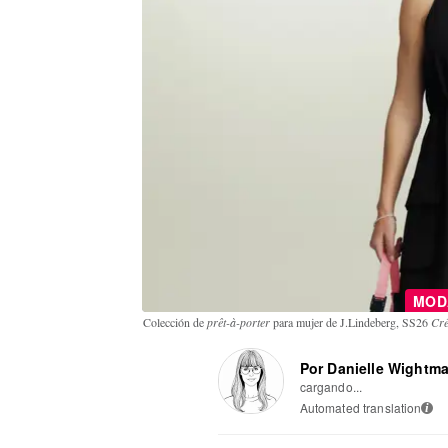
MO
Colección de
prêt-à-porter
para mujer de J.Lindeberg, SS26
Cré
Por Danielle Wightm
cargando...
Automated translation
i