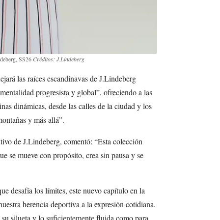
ndeberg, SS26
Créditos: J.Lindeberg
ejará las raíces escandinavas de J.Lindeberg
mentalidad progresista y global”, ofreciendo a las
nas dinámicas, desde las calles de la ciudad y los
 montañas y más allá”.
utivo de J.Lindeberg, comentó: “Esta colección
ue se mueve con propósito, crea sin pausa y se
ue desafía los límites, este nuevo capítulo en la
uestra herencia deportiva a la expresión cotidiana.
 su silueta y lo suficientemente fluida como para