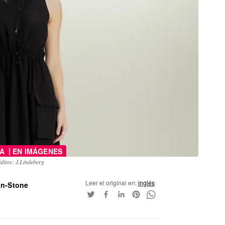
|
DA
EN IMÁGENES
ditos: J.Lindeberg
Leer el original en:
inglés
an-Stone