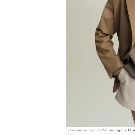
Colección de
prêt-à-porter
para mujer de J.Li