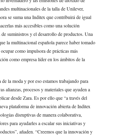
cto invernadero y las emisiones de dióxido de
ndes multinacionales de la talla de Unilever,
hora se suma una Inditex que contribuirá de igual
 hacerlas más accesibles como una solución
s de suministros y el desarrollo de productos. Una
 que la multinacional española parece haber tomado
e ocupar como impulsora de prácticas más
sición como empresa líder en los ámbitos de la
a de la moda y por eso estamos trabajando para
as alianzas, procesos y materiales que ayuden a
plicar desde Zara. Es por ello que “a través del
ueva plataforma de innovación abierta de Inditex
ologías disruptivas de manera colaborativa,
res para ayudarles a escalar sus iniciativas y
roductos”, añaden. “Creemos que la innovación y