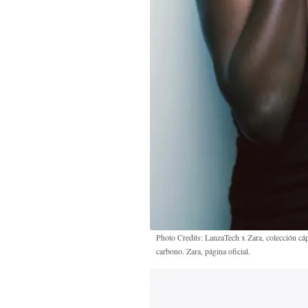
Photo Credits: LanzaTech x Zara, colección cáp
carbono. Zara, página oficial.