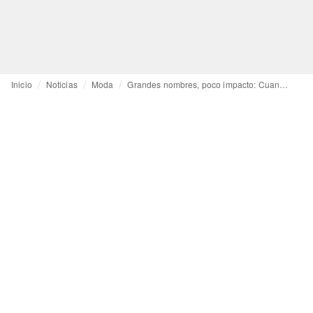
Inicio
Noticias
Moda
Grandes nombres, poco impacto: Cuando los debuts oscilan entre el hype y la irrelevancia