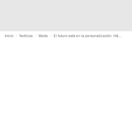
Inicio
Noticias
Moda
El futuro está en la personalización: H&M fabricará vaqueros “a medida”