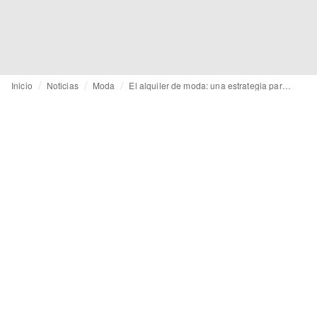
Inicio
Noticias
Moda
El alquiler de moda: una estrategia para impulsar nuevos comportamientos de compra