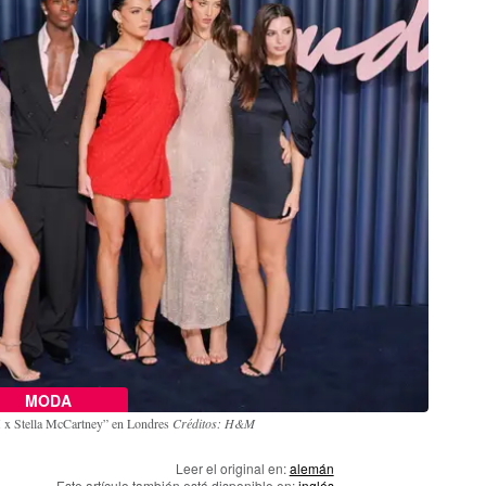
MODA
&M x Stella McCartney” en Londres
Créditos: H&M
Leer el original en:
alemán
Este artículo también está disponible en:
inglés