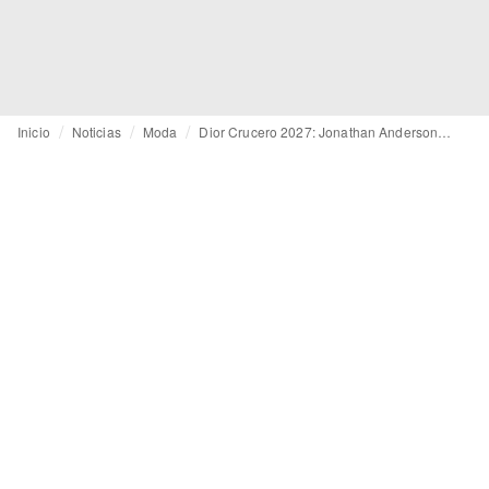
Inicio
Noticias
Moda
Dior Crucero 2027: Jonathan Anderson escenifica una fantasía de cine negro de Hollywood en Los Ángeles