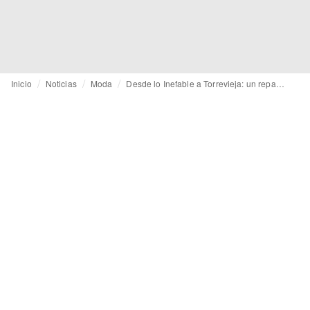
Inicio
Noticias
Moda
Desde lo Inefable a Torrevieja: un repaso a los desfiles Off de MBFW Madrid FW23