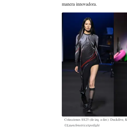
manera innovadora.
Colecciones SS25 (de izq. a der.): Duckdive
©Launchmetrics/spotlight