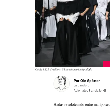
Cokie SS25
Créditos: ©Launchmetrics/spotlight
Por Ole Spötter
cargando...
Automated translation
i
Hadas revoloteando entre mariposas,