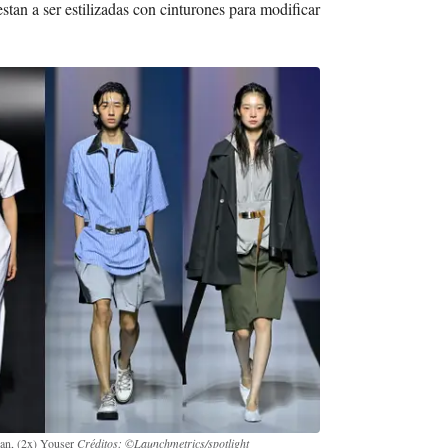
stan a ser estilizadas con cinturones para modificar
can, (2x) Youser
Créditos: ©Launchmetrics/spotlight