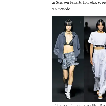
en Seúl son bastante holgadas, se pre
el silueteado.
Colecciones SS25 (de izq. a der.): Ulkin, Dou