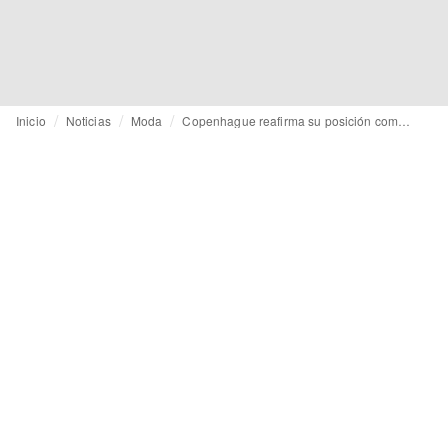
Inicio
Noticias
Moda
Copenhague reafirma su posición como referente en moda responsable