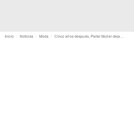
Inicio
Noticias
Moda
Cinco años después, Pieter Mulier deja una Alaïa perfeccionada, no reinventada