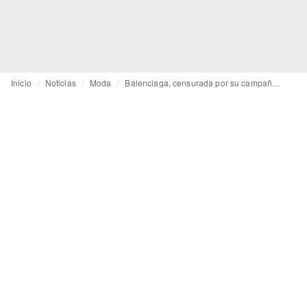
Inicio
Noticias
Moda
Balenciaga, censurada por su campaña de Navidad con niños y ositos “bondage”