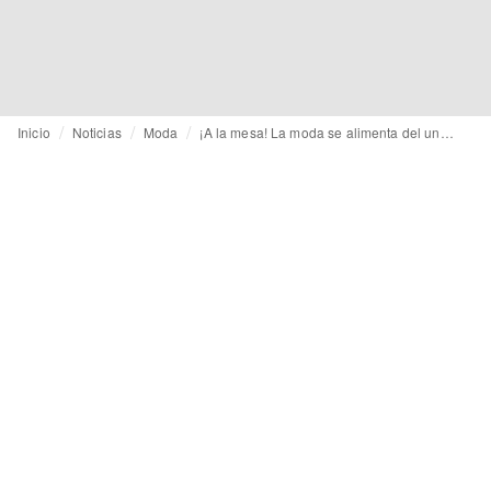
Inicio
Noticias
Moda
¡A la mesa! La moda se alimenta del universo culinario para Primavera/Verano 2027