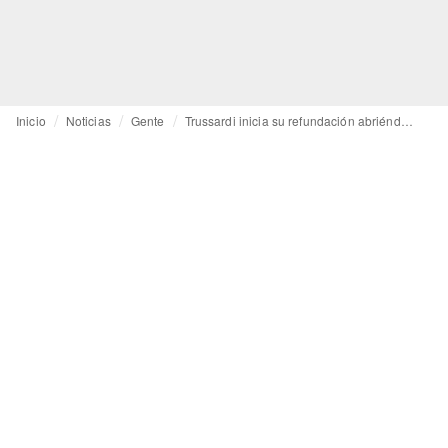
Inicio
Noticias
Gente
Trussardi inicia su refundación abriéndose a la sostenibilidad y a la inclusión: ficha a los diseñadores “disruptivos” de la alemana GmbH como nuevos directores creativos