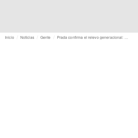
Inicio
Noticias
Gente
Prada confirma el relevo generacional: Lorenzo Bertelli será el próximo CEO del grupo