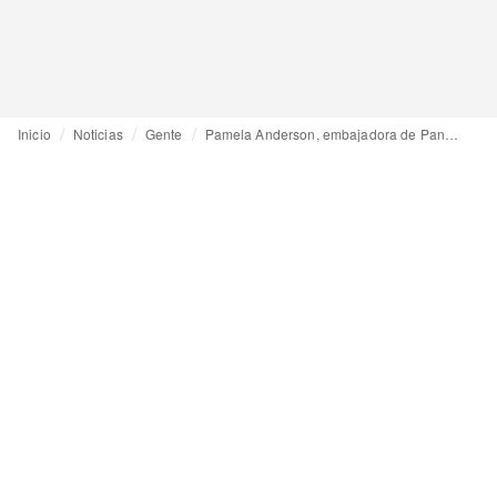
Inicio
Noticias
Gente
Pamela Anderson, embajadora de Pandora, vincula moda y protección animal en el Global Fashion Summit