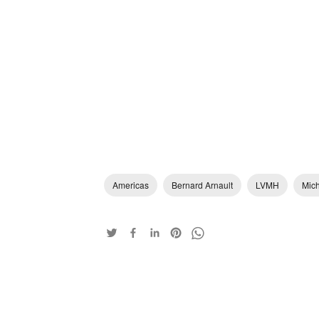
Americas
Bernard Arnault
LVMH
Mich