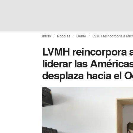
Inicio
Noticias
Gente
LVMH reincorpora a Micha
LVMH reincorpora a
liderar las América
desplaza hacia el O