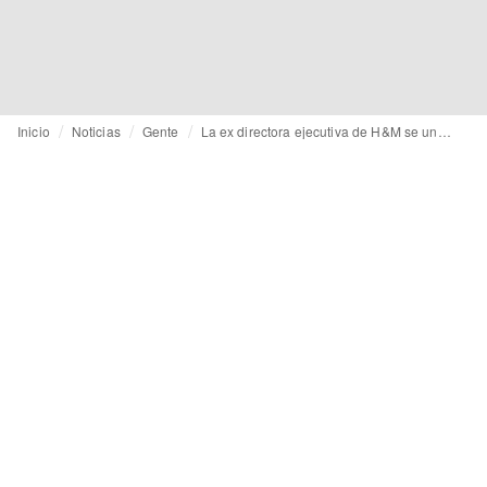
Inicio
Noticias
Gente
La ex directora ejecutiva de H&M se une al consejo de administración de On