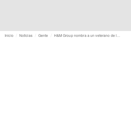
Inicio
Noticias
Gente
H&M Group nombra a un veterano de la empresa como nuevo director comercial