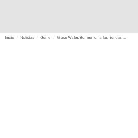
Inicio
Noticias
Gente
Grace Wales Bonner toma las riendas del prêt-à-porter masculino de Hermès