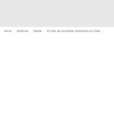
Inicio
Noticias
Gente
El reto de Jonathan Anderson en Dior: ¿Qué le espera al diseñador?