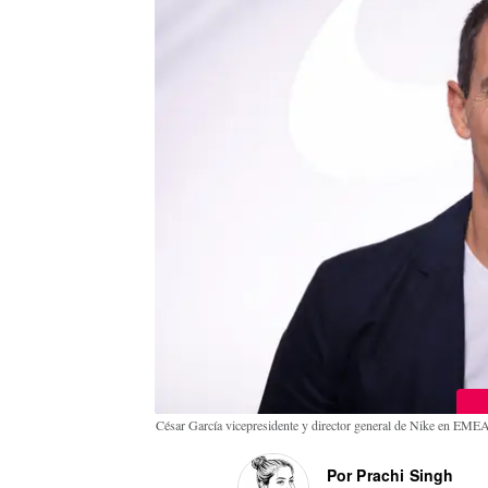
César García vicepresidente y director general de Nike en EME
Por Prachi Singh