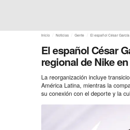
Inicio
Noticias
Gente
El español César García
El español César G
regional de Nike e
La reorganización incluye transici
América Latina, mientras la compa
su conexión con el deporte y la cul