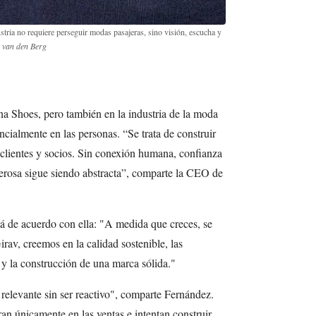
stria no requiere perseguir modas pasajeras, sino visión, escucha y
n van den Berg
 Shoes, pero también en la industria de la moda
encialmente en las personas. “Se trata de construir
 clientes y socios. Sin conexión humana, confianza
derosa sigue siendo abstracta”, comparte la CEO de
 de acuerdo con ella: "A medida que creces, se
rav, creemos en la calidad sostenible, las
 y la construcción de una marca sólida."
relevante sin ser reactivo", comparte Fernández.
n únicamente en las ventas e intentan construir