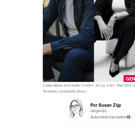
GEN
Cuatro líderes en la moda.
Créditos: De izq. a der.: Han Sterk 
Fernández (Gondolina Shoes).
Por Susan Zijp
cargando...
Automated translation
i