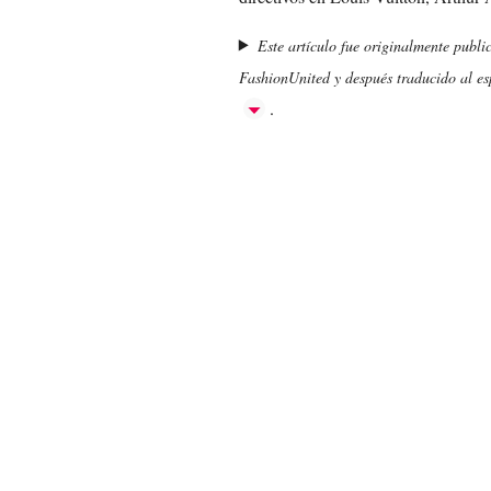
Este artículo fue originalmente publi
FashionUnited y después traducido al esp
.